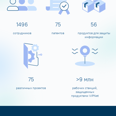
1600
80
60
сотрудников
патентов
продуктов для защиты
информации
80
>
10
млн
различных проектов
рабочих станций,
защищенных
продуктами ViPNet