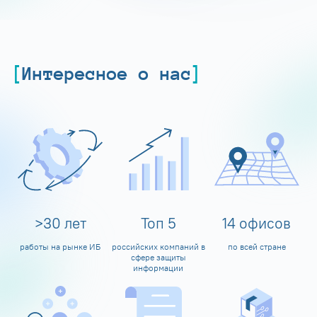
Интересное о нас
>
30
лет
Топ
5
14
офисов
работы на рынке ИБ
российских компаний в
по всей стране
сфере защиты
информации