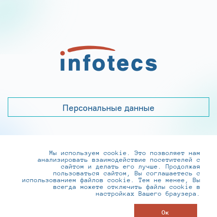
Персональные данные
Мы используем cookie. Это позволяет нам
+7 (495) 737-6192, 8-800-250-0-260
анализировать взаимодействие посетителей с
practice@infotecs.ru
,
hr@infotecs.ru
сайтом и делать его лучше. Продолжая
пользоваться сайтом, Вы соглашаетесь с
127273, г. Москва, Отрадная ул., 2Б строение 1
использованием файлов cookie. Тем не менее, Вы
всегда можете отключить файлы cookie в
настройках Вашего браузера.
© ИнфоТеКС 2020-2026
Ок