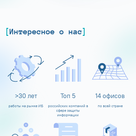
Интересное о нас
>
30
лет
Топ
5
14
офисов
работы на рынке ИБ
российских компаний в
по всей стране
сфере защиты
информации