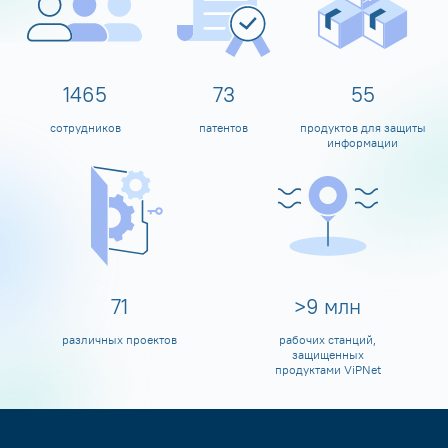
1598
80
60
сотрудников
патентов
продуктов для защиты
информации
80
>
10
млн
различных проектов
рабочих станций,
защищенных
продуктами ViPNet