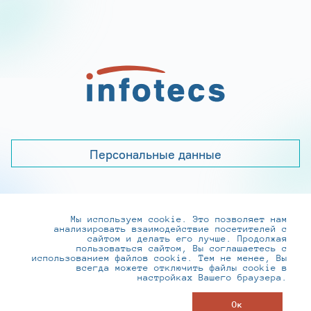
Персональные данные
Мы используем cookie. Это позволяет нам
+7 (495) 737-6192, 8-800-250-0-260
анализировать взаимодействие посетителей с
practice@infotecs.ru
,
hr@infotecs.ru
сайтом и делать его лучше. Продолжая
пользоваться сайтом, Вы соглашаетесь с
127273, г. Москва, Отрадная ул., 2Б строение 1
использованием файлов cookie. Тем не менее, Вы
всегда можете отключить файлы cookie в
настройках Вашего браузера.
© ИнфоТеКС 2020-2026
Ок