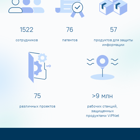
1600
80
60
сотрудников
патентов
продуктов для защиты
информации
80
>
10
млн
различных проектов
рабочих станций,
защищенных
продуктами ViPNet