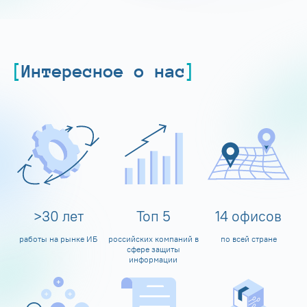
Интересное о нас
>
30
лет
Топ
5
14
офисов
работы на рынке ИБ
российских компаний в
по всей стране
сфере защиты
информации