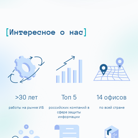
Интересное о нас
>
30
лет
Топ
5
14
офисов
работы на рынке ИБ
российских компаний в
по всей стране
сфере защиты
информации