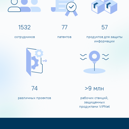
1600
80
60
сотрудников
патентов
продуктов для защиты
информации
80
>
10
млн
различных проектов
рабочих станций,
защищенных
продуктами ViPNet