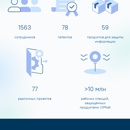
1600
80
60
сотрудников
патентов
продуктов для защиты
информации
80
>
10
млн
различных проектов
рабочих станций,
защищенных
продуктами ViPNet