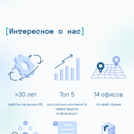
Интересное о нас
>
30
лет
Топ
5
14
офисов
работы на рынке ИБ
российских компаний в
по всей стране
сфере защиты
информации