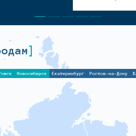
родам
Томск
Новосибирск
Екатеринбург
Ростов-на-Дону
Х