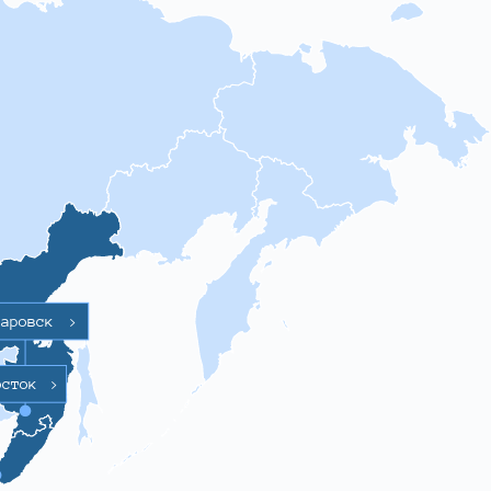
баровск
>
осток
>