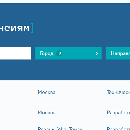
нсиям
Город
Направ
10
Москва
Техничес
Москва
Разработ
Рязань, Уфа, Томск
Разработ