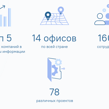
оп
5
14
офисов
16
 компаний в
по всей стране
сотру
ы информации
80
различных проектов