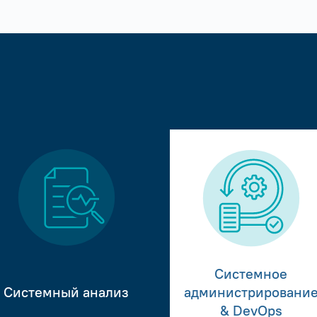
Системное
Системный анализ
администрировани
& DevOps