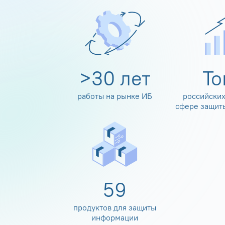
>
30
лет
Т
работы на рынке ИБ
российских
сфере защит
60
продуктов для защиты
информации