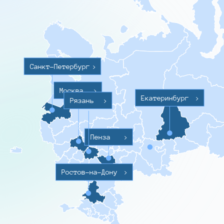
Санкт-Петербург
>
Москва
>
Екатеринбург
>
Рязань
>
Пенза
>
Ростов-на-Дону
>