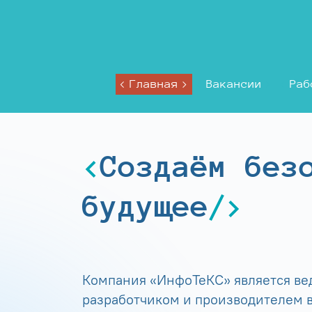
Главная
Вакансии
Раб
Создаём без
будущее
Компания «ИнфоТеКС» является в
разработчиком и производителем в