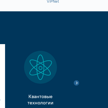
ViPNet
Квантовые
е
Тестиро
технологии