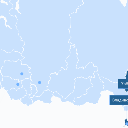
Ха
Владив