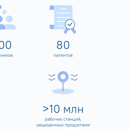
00
80
дников
патентов
>
10
млн
рабочих станций,
защищенных продуктами