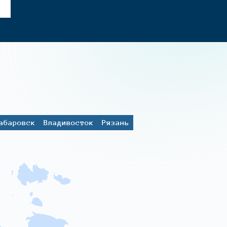
абаровск
Владивосток
Рязань