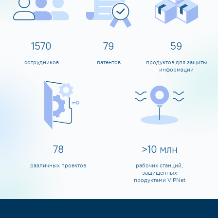
1600
80
60
сотрудников
патентов
продуктов для защиты
информации
80
>
10
млн
различных проектов
рабочих станций,
защищенных
продуктами ViPNet