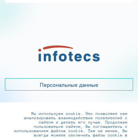
Персональные данные
Мы используем cookie. Это позволяет нам
+7 (495) 737-6192, 8-800-250-0-260
анализировать взаимодействие посетителей с
practice@infotecs.ru
,
hr@infotecs.ru
сайтом и делать его лучше. Продолжая
пользоваться сайтом, Вы соглашаетесь с
127273, г. Москва, Отрадная ул., 2Б строение 1
использованием файлов cookie. Тем не менее, Вы
всегда можете отключить файлы cookie в