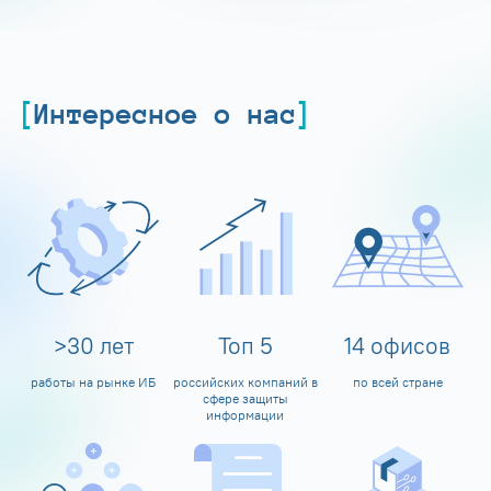
Интересное о нас
>
30
лет
Топ
5
14
офисов
работы на рынке ИБ
российских компаний в
по всей стране
сфере защиты
информации