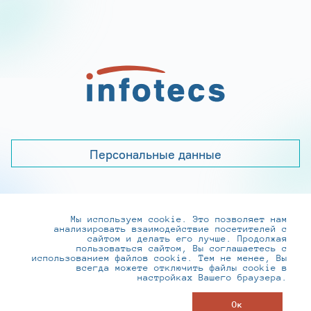
Персональные данные
Мы используем cookie. Это позволяет нам
+7 (495) 737-6192, 8-800-250-0-260
анализировать взаимодействие посетителей с
practice@infotecs.ru
,
hr@infotecs.ru
сайтом и делать его лучше. Продолжая
пользоваться сайтом, Вы соглашаетесь с
127273, г. Москва, Отрадная ул., 2Б строение 1
использованием файлов cookie. Тем не менее, Вы
всегда можете отключить файлы cookie в
настройках Вашего браузера.
© ИнфоТеКС 2020-2026
Ок