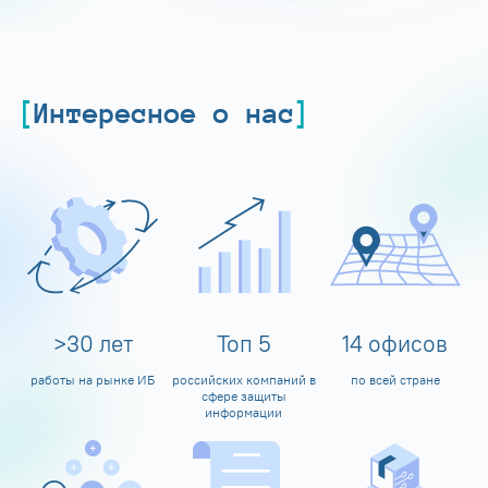
Интересное о нас
>
30
лет
Топ
5
14
офисов
работы на рынке ИБ
российских компаний в
по всей стране
сфере защиты
информации