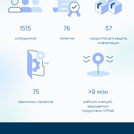
1600
80
60
сотрудников
патентов
продуктов для защиты
информации
80
>
10
млн
различных проектов
рабочих станций,
защищенных
продуктами ViPNet