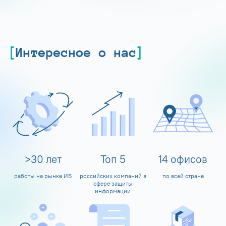
Интересное о нас
>
30
лет
Топ
5
14
офисов
работы на рынке ИБ
российских компаний в
по всей стране
сфере защиты
информации