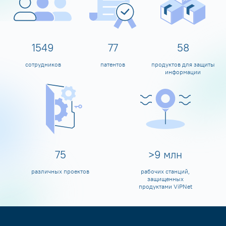
1600
80
60
сотрудников
патентов
продуктов для защиты
информации
80
>
10
млн
различных проектов
рабочих станций,
защищенных
продуктами ViPNet