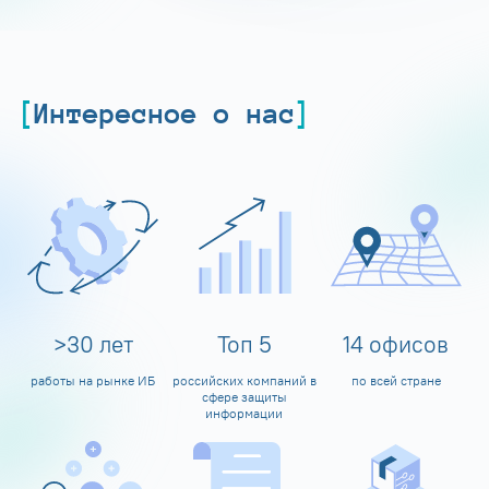
Интересное о нас
>
30
лет
Топ
5
14
офисов
работы на рынке ИБ
российских компаний в
по всей стране
сфере защиты
информации