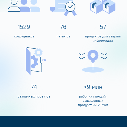
1600
80
60
сотрудников
патентов
продуктов для защиты
информации
80
>
10
млн
различных проектов
рабочих станций,
защищенных
продуктами ViPNet