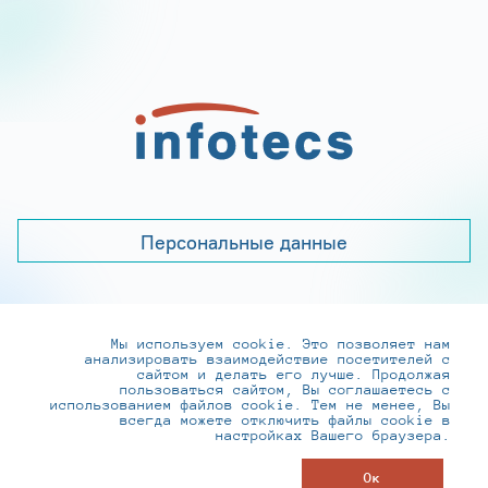
Персональные данные
Мы используем cookie. Это позволяет нам
+7 (495) 737-6192, 8-800-250-0-260
анализировать взаимодействие посетителей с
practice@infotecs.ru
,
hr@infotecs.ru
сайтом и делать его лучше. Продолжая
пользоваться сайтом, Вы соглашаетесь с
127273, г. Москва, Отрадная ул., 2Б строение 1
использованием файлов cookie. Тем не менее, Вы
всегда можете отключить файлы cookie в
настройках Вашего браузера.
© ИнфоТеКС 2020-2026
Ок