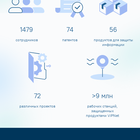
1596
80
60
сотрудников
патентов
продуктов для защиты
информации
80
>
10
млн
различных проектов
рабочих станций,
защищенных
продуктами ViPNet