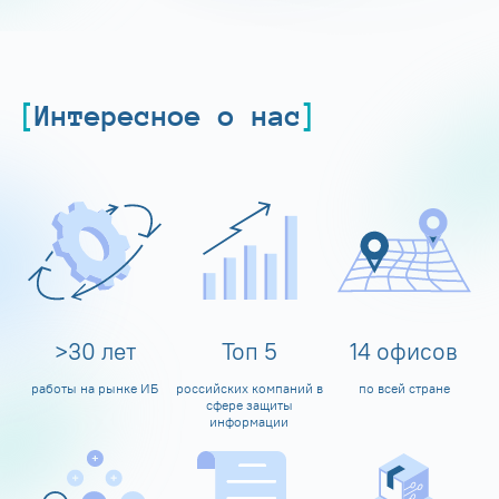
Интересное о нас
>
30
лет
Топ
5
14
офисов
работы на рынке ИБ
российских компаний в
по всей стране
сфере защиты
информации