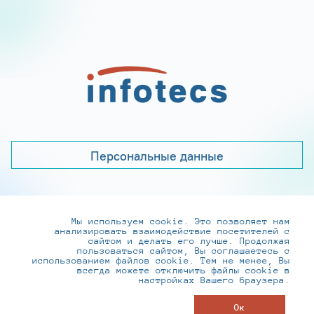
Персональные данные
Мы используем cookie. Это позволяет нам
+7 (495) 737-6192, 8-800-250-0-260
анализировать взаимодействие посетителей с
practice@infotecs.ru
,
hr@infotecs.ru
сайтом и делать его лучше. Продолжая
пользоваться сайтом, Вы соглашаетесь с
127273, г. Москва, Отрадная ул., 2Б строение 1
использованием файлов cookie. Тем не менее, Вы
всегда можете отключить файлы cookie в
настройках Вашего браузера.
© ИнфоТеКС 2020-2026
Ок