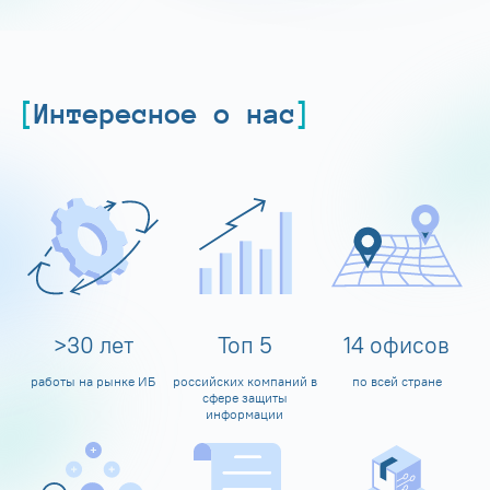
Интересное о нас
>
30
лет
Топ
5
14
офисов
работы на рынке ИБ
российских компаний в
по всей стране
сфере защиты
информации