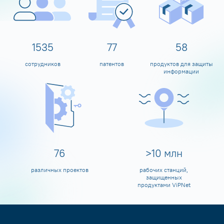
1600
80
60
сотрудников
патентов
продуктов для защиты
информации
80
>
10
млн
различных проектов
рабочих станций,
защищенных
продуктами ViPNet