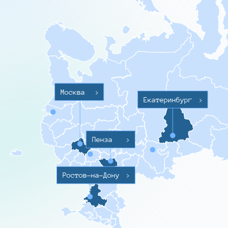
Москва
>
Екатеринбург
>
Пенза
>
Ростов-на-Дону
>