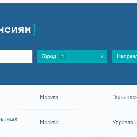
нсиям
Город
Направ
9
Москва
Техничес
ратных
Москва
Управлен