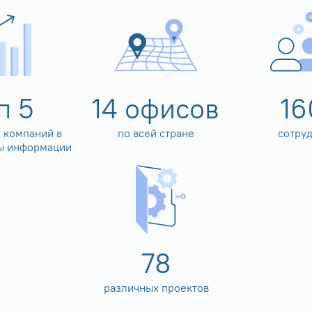
оп
5
14
офисов
16
 компаний в
по всей стране
сотру
ы информации
80
различных проектов