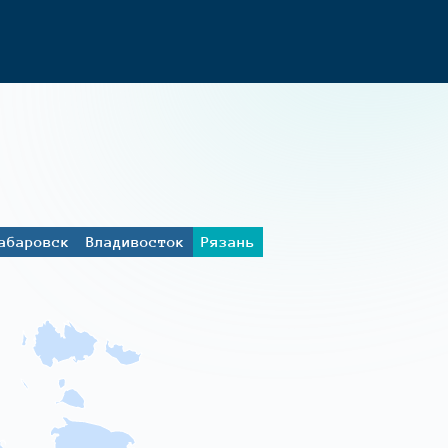
абаровск
Владивосток
Рязань