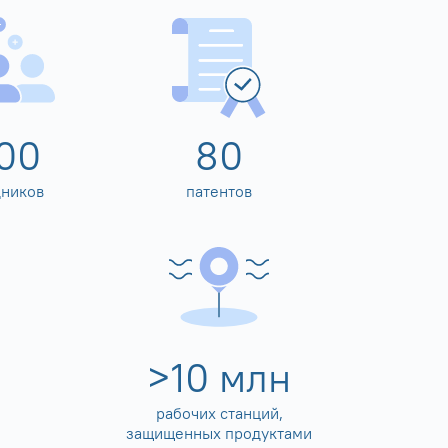
00
80
дников
патентов
>
10
млн
рабочих станций,
защищенных продуктами