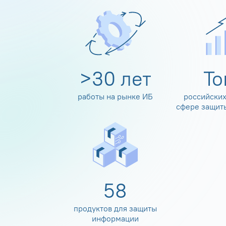
>
30
лет
Т
работы на рынке ИБ
российских
сфере защит
60
продуктов для защиты
информации