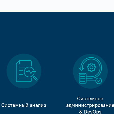
Системное
Системный анализ
администрировани
& DevOps