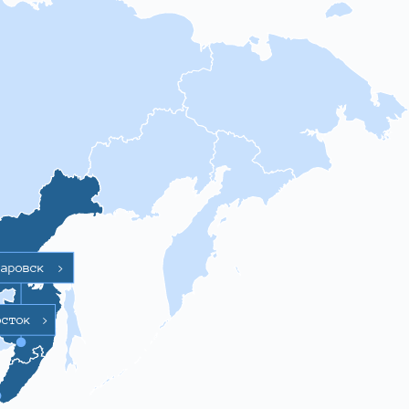
баровск
>
осток
>