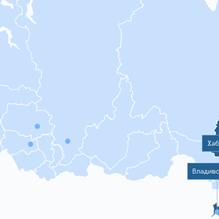
Ха
Владив