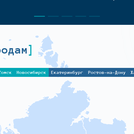
родам
Томск
Новосибирск
Екатеринбург
Ростов-на-Дону
Х