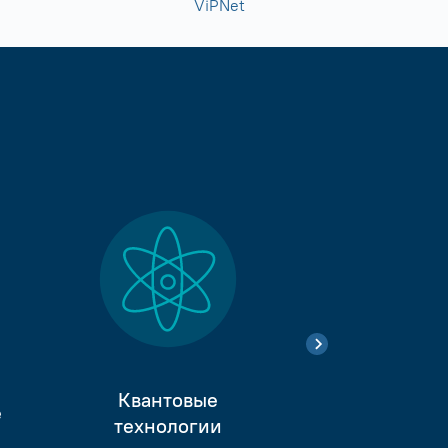
ViPNet
Квантовые
е
Тестиро
технологии