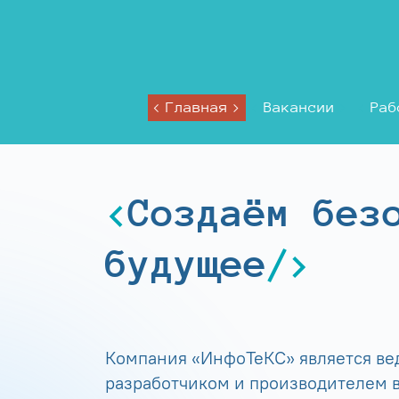
Главная
Вакансии
Раб
Создаём без
будущее
Компания «ИнфоТеКС» является в
разработчиком и производителем в