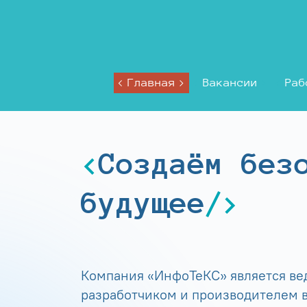
Главная
Вакансии
Раб
Создаём без
будущее
Компания «ИнфоТеКС» является в
разработчиком и производителем в