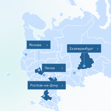
Москва
>
Екатеринбург
>
Пенза
>
Ростов-на-Дону
>