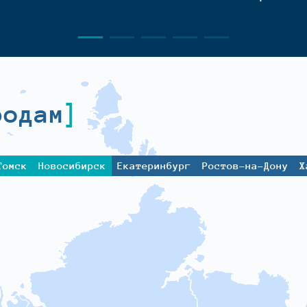
родам
Томск
Новосибирск
Екатеринбург
Ростов-на-Дону
Х