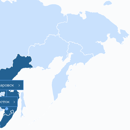
баровск
>
осток
>