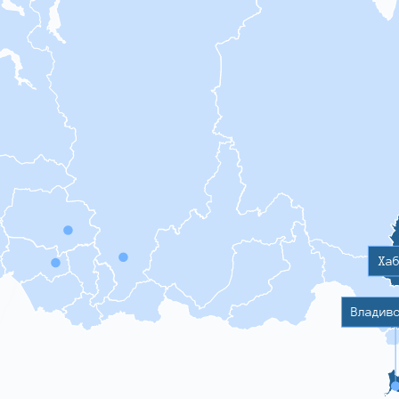
Ха
Владив