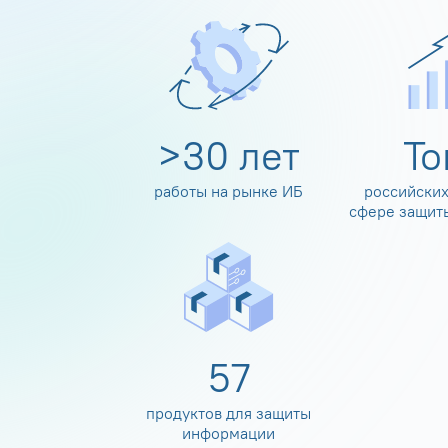
>
30
лет
Т
работы на рынке ИБ
российских
сфере защит
60
продуктов для защиты
информации