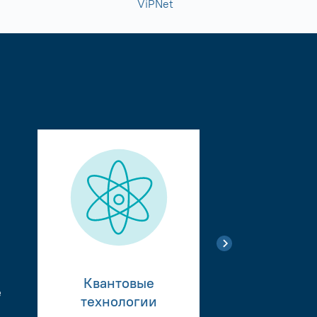
ViPNet
Квантовые
е
Тестиро
технологии