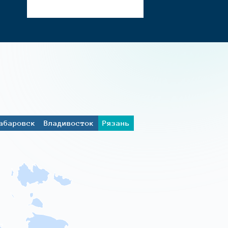
абаровск
Владивосток
Рязань