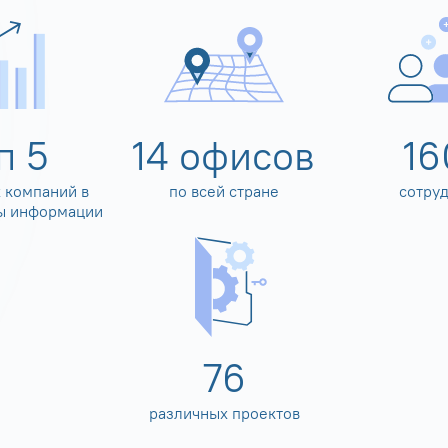
оп
5
14
офисов
16
 компаний в
по всей стране
сотру
ы информации
80
различных проектов