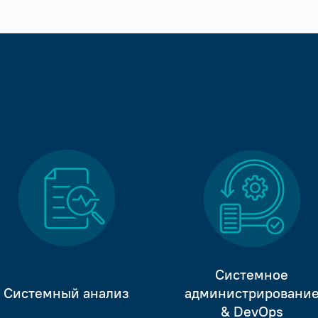
Системное
Системный анализ
администрировани
& DevOps