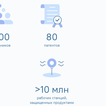
00
80
дников
патентов
>
10
млн
рабочих станций,
защищенных продуктами