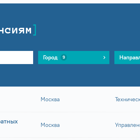
нсиям
Город
Направ
9
Москва
Техничес
ратных
Москва
Управлен