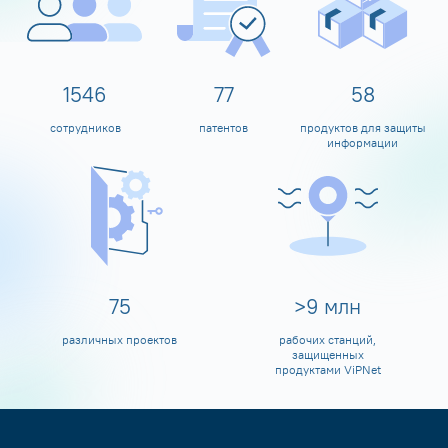
1600
80
60
сотрудников
патентов
продуктов для защиты
информации
80
>
10
млн
различных проектов
рабочих станций,
защищенных
продуктами ViPNet