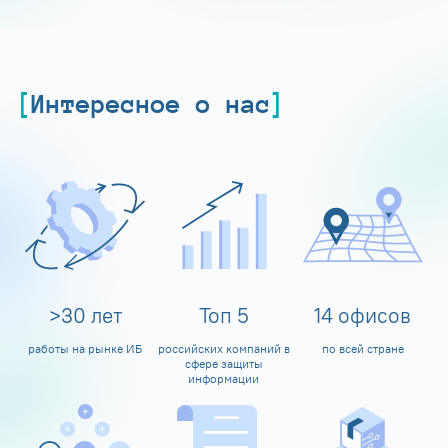
Интересное о нас
>
30
лет
Топ
5
14
офисов
работы на рынке ИБ
российских компаний в
по всей стране
сфере защиты
информации