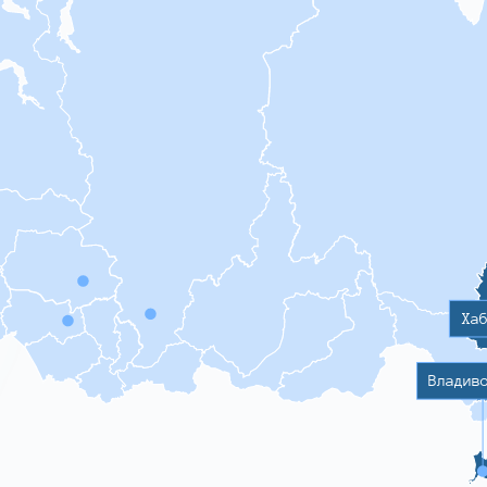
Ха
Владив