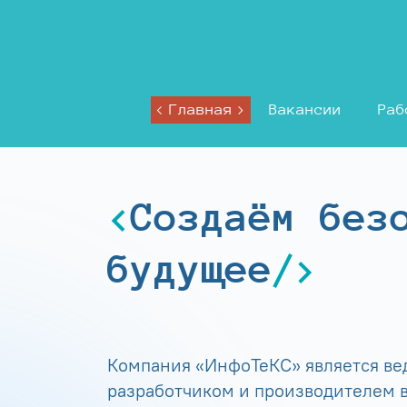
Главная
Вакансии
Раб
Создаём без
будущее
Компания «ИнфоТеКС» является в
разработчиком и производителем в