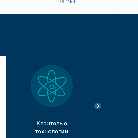
ViPNet
Квантовые
е
Тестиро
технологии