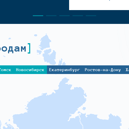
родам
Томск
Новосибирск
Екатеринбург
Ростов-на-Дону
Х