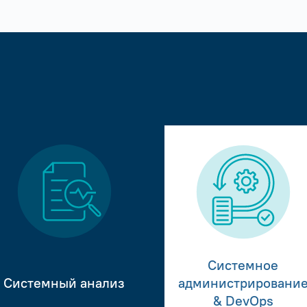
Системное
Системный анализ
администрировани
& DevOps