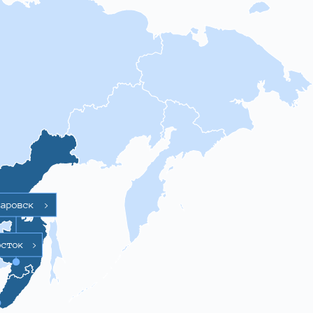
баровск
>
осток
>