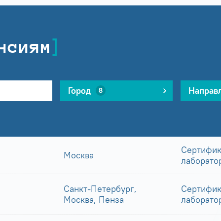
нсиям
Город
Направ
8
Сертифик
Москва
лаборато
Санкт-Петербург,
Сертифик
Москва, Пенза
лаборато