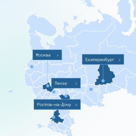
Москва
>
Екатеринбург
>
Пенза
>
Ростов-на-Дону
>