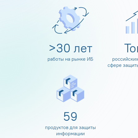
>
30
лет
Т
работы на рынке ИБ
российских
сфере защит
60
продуктов для защиты
информации