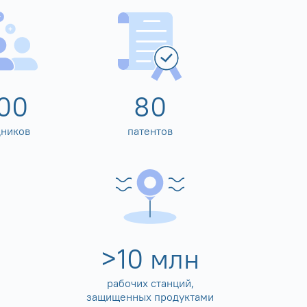
00
80
дников
патентов
>
10
млн
рабочих станций,
защищенных продуктами