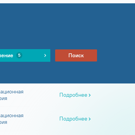
ление
Поиск
5
ационная
Подробнее
рия
ационная
Подробнее
рия