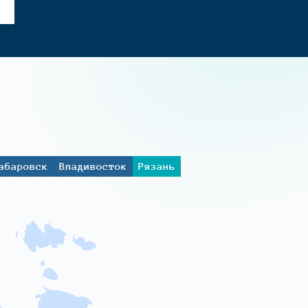
абаровск
Владивосток
Рязань