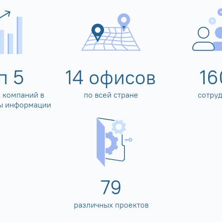
оп
5
14
офисов
16
 компаний в
по всей стране
сотру
ы информации
80
различных проектов