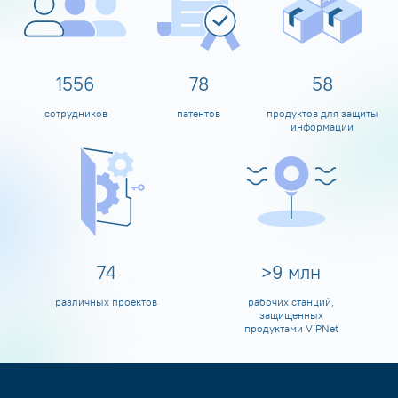
1600
80
60
сотрудников
патентов
продуктов для защиты
информации
80
>
10
млн
различных проектов
рабочих станций,
защищенных
продуктами ViPNet