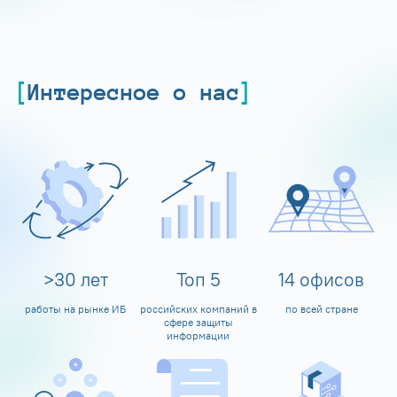
Интересное о нас
>
30
лет
Топ
5
14
офисов
работы на рынке ИБ
российских компаний в
по всей стране
сфере защиты
информации