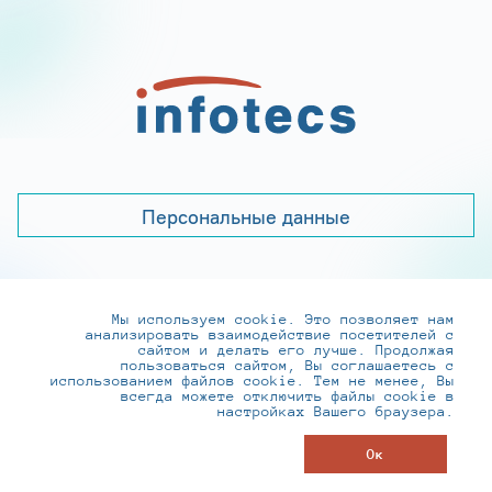
Персональные данные
Мы используем cookie. Это позволяет нам
+7 (495) 737-6192, 8-800-250-0-260
анализировать взаимодействие посетителей с
practice@infotecs.ru
,
hr@infotecs.ru
сайтом и делать его лучше. Продолжая
пользоваться сайтом, Вы соглашаетесь с
127273, г. Москва, Отрадная ул., 2Б строение 1
использованием файлов cookie. Тем не менее, Вы
всегда можете отключить файлы cookie в
настройках Вашего браузера.
© ИнфоТеКС 2020-2026
Ок