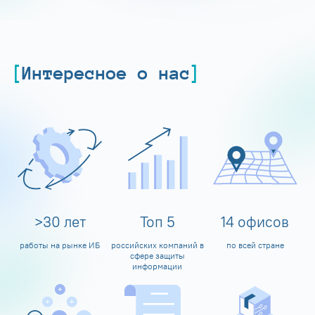
Интересное о нас
>
30
лет
Топ
5
14
офисов
работы на рынке ИБ
российских компаний в
по всей стране
сфере защиты
информации