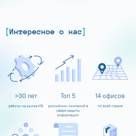
Интересное о нас
>
30
лет
Топ
5
14
офисов
работы на рынке ИБ
российских компаний в
по всей стране
сфере защиты
информации