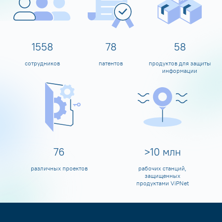
1600
80
60
сотрудников
патентов
продуктов для защиты
информации
80
>
10
млн
различных проектов
рабочих станций,
защищенных
продуктами ViPNet