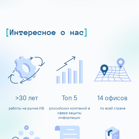
Интересное о нас
>
30
лет
Топ
5
14
офисов
работы на рынке ИБ
российских компаний в
по всей стране
сфере защиты
информации