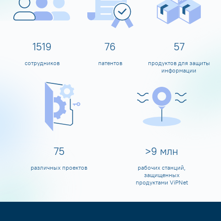
1600
80
60
сотрудников
патентов
продуктов для защиты
информации
80
>
10
млн
различных проектов
рабочих станций,
защищенных
продуктами ViPNet