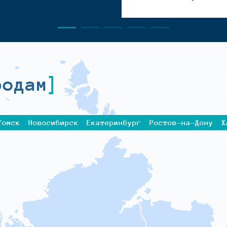
родам
Томск
Новосибирск
Екатеринбург
Ростов-на-Дону
Х