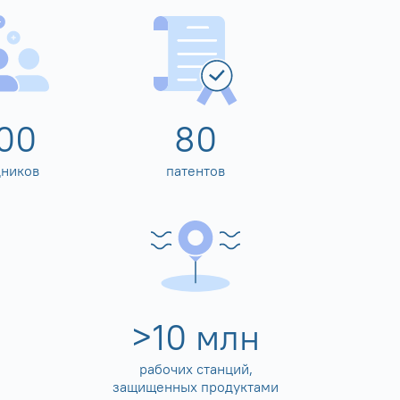
00
80
дников
патентов
>
10
млн
рабочих станций,
защищенных продуктами