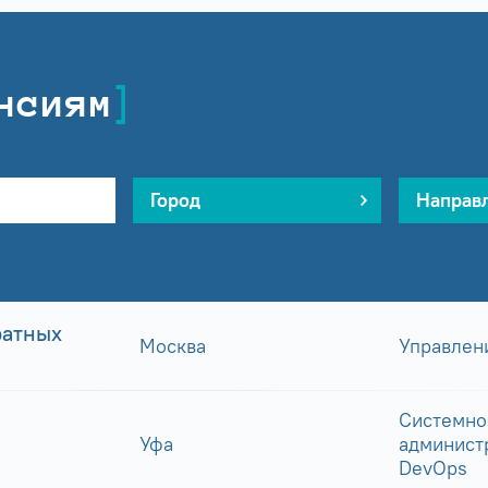
нсиям
Город
Направ
ратных
Москва
Управлен
Системно
Уфа
админист
DevOps