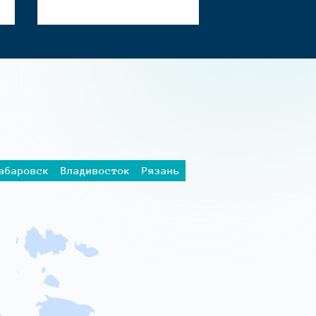
абаровск
Владивосток
Рязань