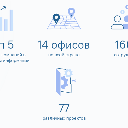
оп
5
14
офисов
16
 компаний в
по всей стране
сотру
ы информации
80
различных проектов