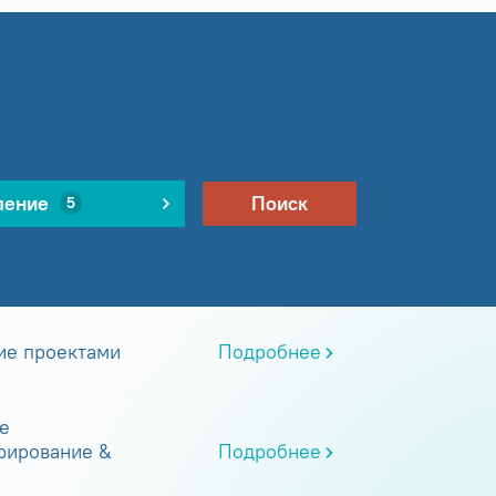
ление
Поиск
5
ие проектами
Подробнее
е
рирование &
Подробнее