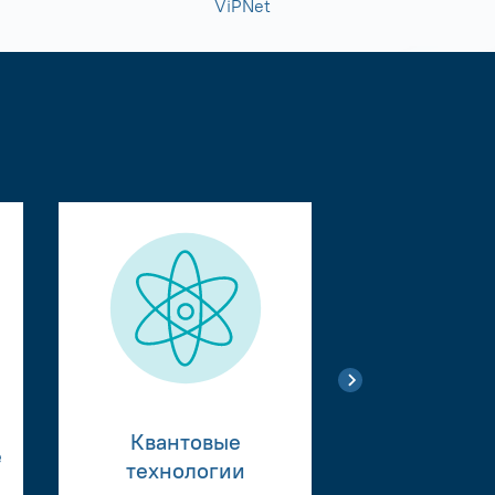
ViPNet
Квантовые
е
Тестиро
технологии