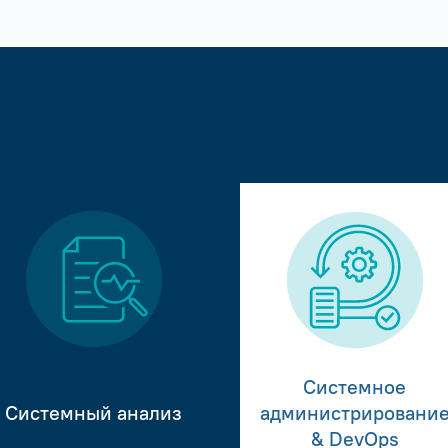
Системное
Системный анализ
администрировани
& DevOps