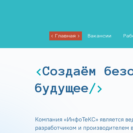
Главная
Вакансии
Раб
Создаём без
будущее
Компания «ИнфоТеКС» является в
разработчиком и производителем в