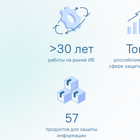
>
30
лет
Т
работы на рынке ИБ
российских
сфере защит
60
продуктов для защиты
информации