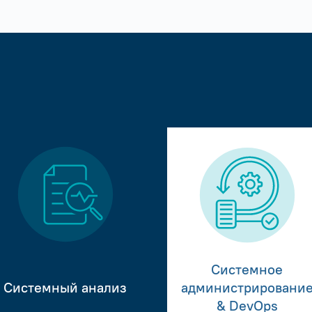
Системное
Системный анализ
администрировани
& DevOps