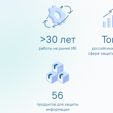
>
30
лет
Т
работы на рынке ИБ
российских
сфере защит
60
продуктов для защиты
информации