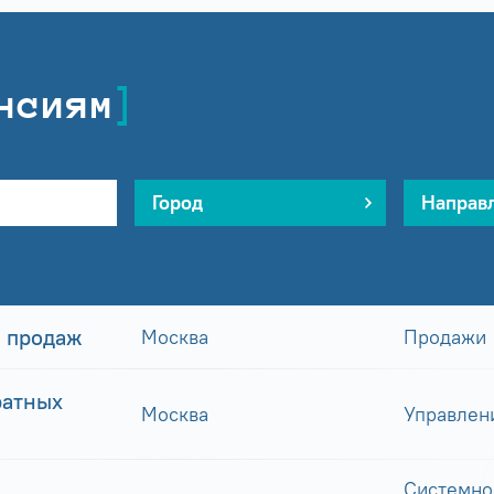
нсиям
Город
Направ
 продаж
Москва
Продажи
ратных
Москва
Управлен
Системно