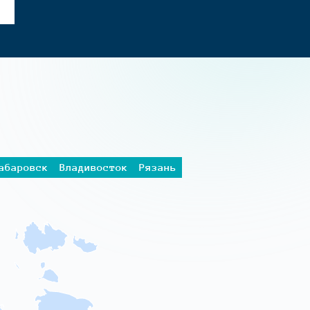
абаровск
Владивосток
Рязань