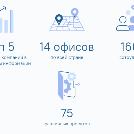
оп
5
14
офисов
16
 компаний в
по всей стране
сотру
ы информации
80
различных проектов