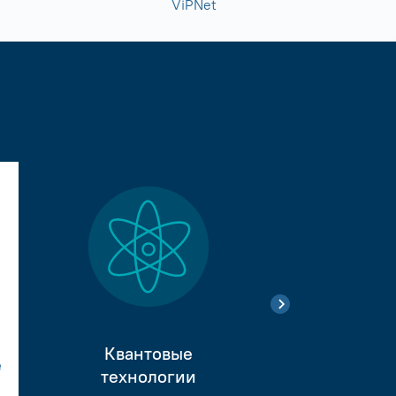
ViPNet
Квантовые
е
Тестиро
технологии