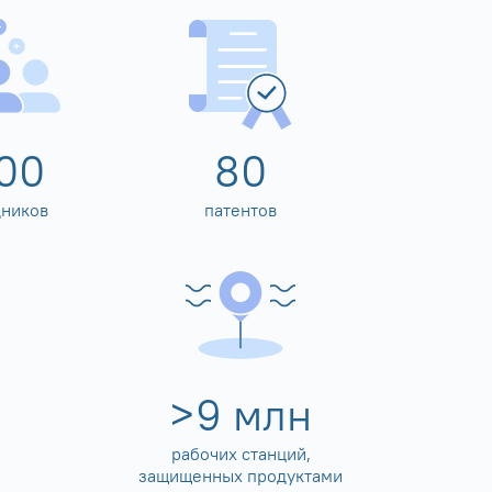
00
80
дников
патентов
>
10
млн
рабочих станций,
защищенных продуктами