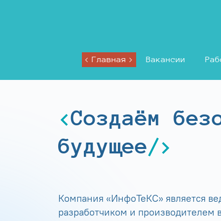
Главная
Вакансии
Раб
Создаём без
будущее
Компания «ИнфоТеКС» является в
разработчиком и производителем в