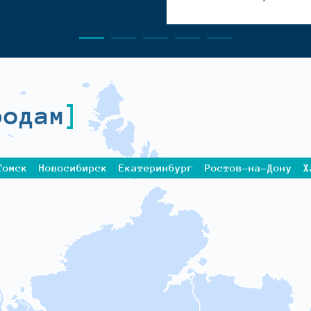
родам
Томск
Новосибирск
Екатеринбург
Ростов-на-Дону
Х