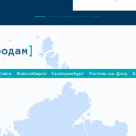
родам
Томск
Новосибирск
Екатеринбург
Ростов-на-Дону
Х