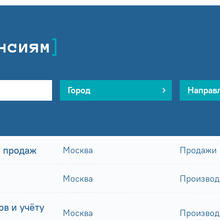
нсиям
Город
Направ
 продаж
Москва
Продажи
Москва
Производ
в и учёту
Москва
Производ