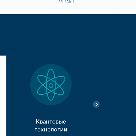
ViPNet
Квантовые
е
Тестиро
технологии