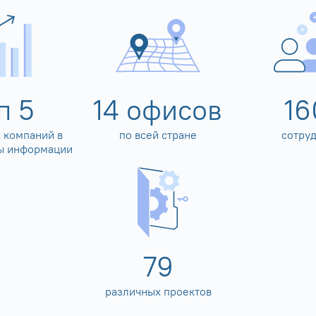
оп
5
14
офисов
16
 компаний в
по всей стране
сотру
ы информации
80
различных проектов