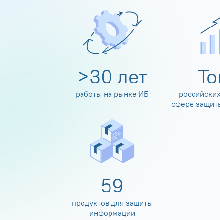
>
30
лет
Т
работы на рынке ИБ
российских
сфере защит
60
продуктов для защиты
информации