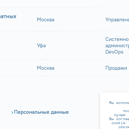
ратных
Москва
Управлен
Системно
Уфа
админист
DevOps
Москва
Продажи
Мы испол
по
Персональные данные
лучше.
Вы согла
cookie.
откл