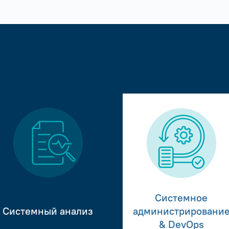
Системное
Системный анализ
администрировани
& DevOps