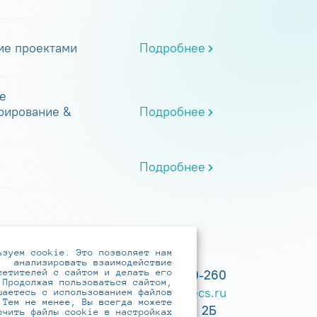
ие проектами
Подробнее
е
рирование &
Подробнее
Подробнее
ьзуем cookie. Это позволяет нам
анализировать взаимодействие
сетителей с сайтом и делать его
+7 (495) 737-6192, 8-800-250-0-260
 Продолжая пользоваться сайтом,
practice@infotecs.ru
,
hr@infotecs.ru
шаетесь с использованием файлов
 Тем не менее, Вы всегда можете
127273, г. Москва, Отрадная ул., 2Б
ючить файлы cookie в настройках