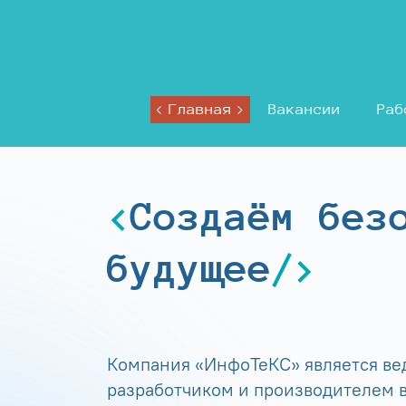
Главная
Вакансии
Раб
Создаём без
будущее
Компания «ИнфоТеКС» является в
разработчиком и производителем в