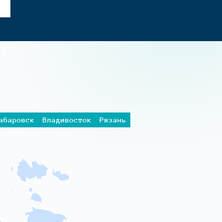
абаровск
Владивосток
Рязань