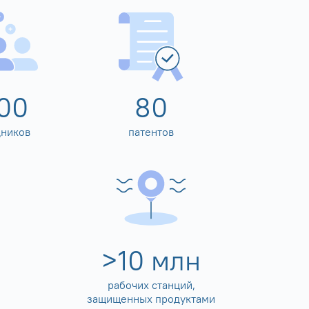
00
80
дников
патентов
>
10
млн
рабочих станций,
защищенных продуктами