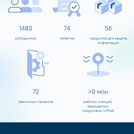
1600
80
60
сотрудников
патентов
продуктов для защиты
информации
80
>
10
млн
различных проектов
рабочих станций,
защищенных
продуктами ViPNet