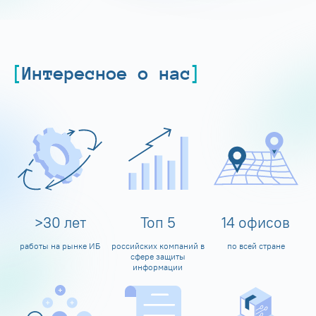
Интересное о нас
>
30
лет
Топ
5
14
офисов
работы на рынке ИБ
российских компаний в
по всей стране
сфере защиты
информации