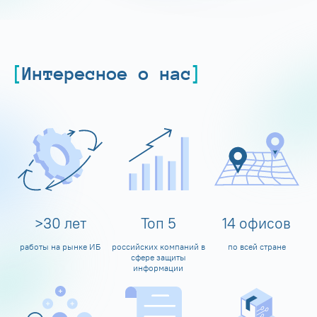
Интересное о нас
>
30
лет
Топ
5
14
офисов
работы на рынке ИБ
российских компаний в
по всей стране
сфере защиты
информации