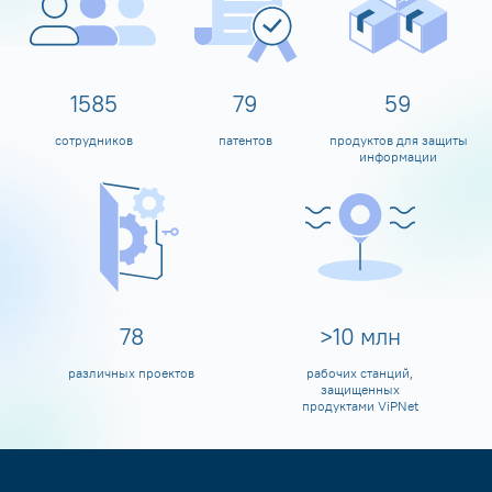
1600
80
60
сотрудников
патентов
продуктов для защиты
информации
80
>
10
млн
различных проектов
рабочих станций,
защищенных
продуктами ViPNet