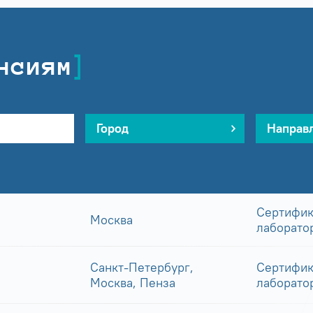
нсиям
Город
Направ
Сертифик
Москва
лаборато
Санкт-Петербург,
Сертифик
Москва, Пенза
лаборато