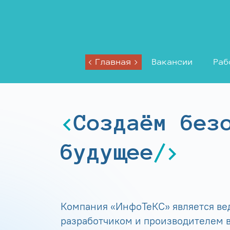
Главная
Вакансии
Раб
Создаём без
будущее
Компания «ИнфоТеКС» является в
разработчиком и производителем в