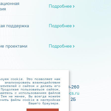
ационная
Подробнее
рия
кая поддержка
Подробнее
ие проектами
Подробнее
ьзуем cookie. Это позволяет нам
анализировать взаимодействие
сетителей с сайтом и делать его
+7 (495) 737-6192, 8-800-250-0-260
 Продолжая пользоваться сайтом,
practice@infotecs.ru
,
hr@infotecs.ru
шаетесь с использованием файлов
 Тем не менее, Вы всегда можете
127273, г. Москва, Отрадная ул., 2Б
ючить файлы cookie в настройках
Вашего браузера.
строение 1