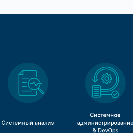
Системное
Системный анализ
администрировани
& DevOps