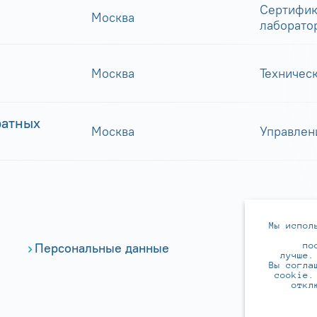
Сертифик
Москва
лаборато
Москва
Техничес
ратных
Москва
Управлен
Мы испол
по
Персональные данные
лучше.
Вы согла
cookie.
откл