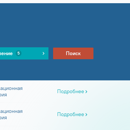
ление
Поиск
5
ационная
Подробнее
рия
ационная
Подробнее
рия