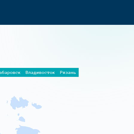
абаровск
Владивосток
Рязань