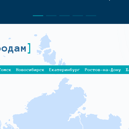
родам
Томск
Новосибирск
Екатеринбург
Ростов-на-Дону
Х