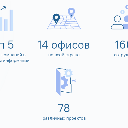
оп
5
14
офисов
16
 компаний в
по всей стране
сотру
ы информации
80
различных проектов