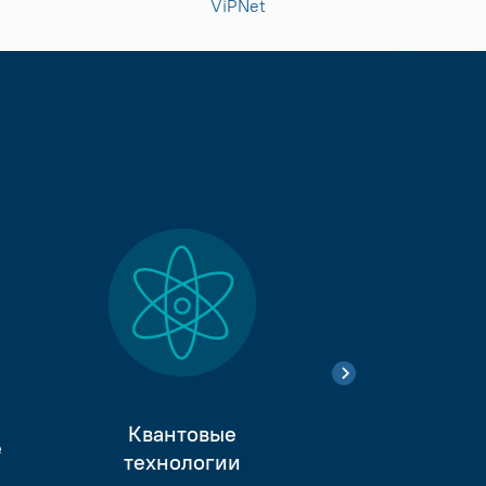
ViPNet
Квантовые
е
Тестиро
технологии