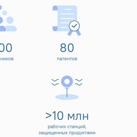
00
80
дников
патентов
>
10
млн
рабочих станций,
защищенных продуктами