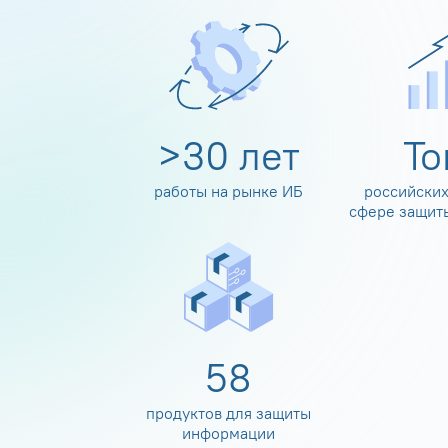
>
30
лет
Т
работы на рынке ИБ
российских
сфере защит
60
продуктов для защиты
информации