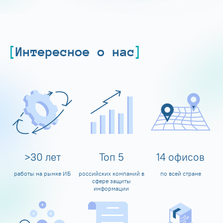
Интересное о нас
>
30
лет
Топ
5
14
офисов
работы на рынке ИБ
российских компаний в
по всей стране
сфере защиты
информации