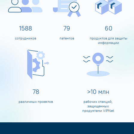
1600
80
60
сотрудников
патентов
продуктов для защиты
информации
80
>
10
млн
различных проектов
рабочих станций,
защищенных
продуктами ViPNet