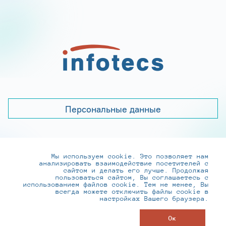
Персональные данные
Мы используем cookie. Это позволяет нам
+7 (495) 737-6192, 8-800-250-0-260
анализировать взаимодействие посетителей с
practice@infotecs.ru
,
hr@infotecs.ru
сайтом и делать его лучше. Продолжая
пользоваться сайтом, Вы соглашаетесь с
127273, г. Москва, Отрадная ул., 2Б строение 1
использованием файлов cookie. Тем не менее, Вы
всегда можете отключить файлы cookie в
настройках Вашего браузера.
© ИнфоТеКС 2020-2026
Ок