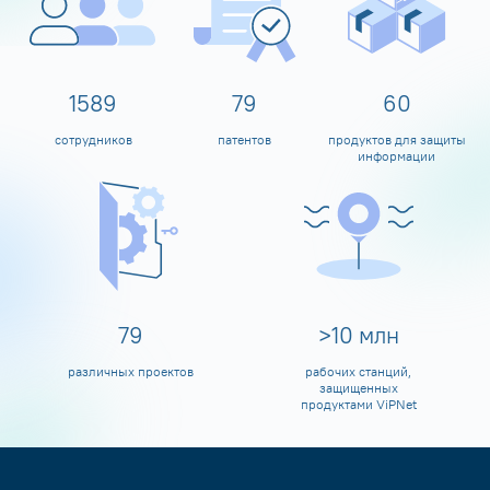
1600
80
60
сотрудников
патентов
продуктов для защиты
информации
80
>
10
млн
различных проектов
рабочих станций,
защищенных
продуктами ViPNet