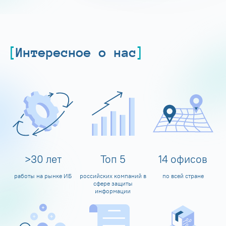
Интересное о нас
>
30
лет
Топ
5
14
офисов
работы на рынке ИБ
российских компаний в
по всей стране
сфере защиты
информации