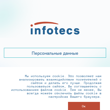
Персональные данные
Мы используем cookie. Это позволяет нам
+7 (495) 737-6192, 8-800-250-0-260
анализировать взаимодействие посетителей с
practice@infotecs.ru
,
hr@infotecs.ru
сайтом и делать его лучше. Продолжая
пользоваться сайтом, Вы соглашаетесь с
127273, г. Москва, Отрадная ул., 2Б строение 1
использованием файлов cookie. Тем не менее, Вы
всегда можете отключить файлы cookie в
настройках Вашего браузера.
© ИнфоТеКС 2020-2026
Ок