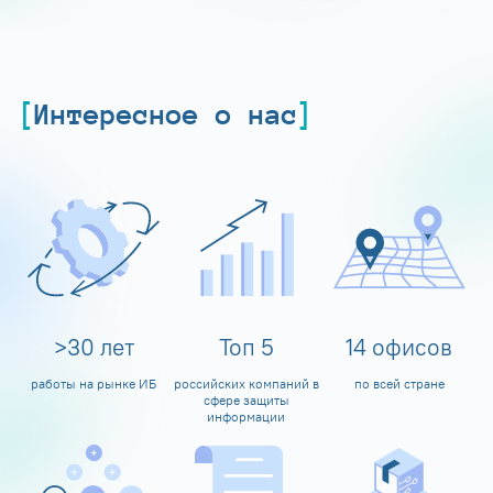
Интересное о нас
>
30
лет
Топ
5
14
офисов
работы на рынке ИБ
российских компаний в
по всей стране
сфере защиты
информации