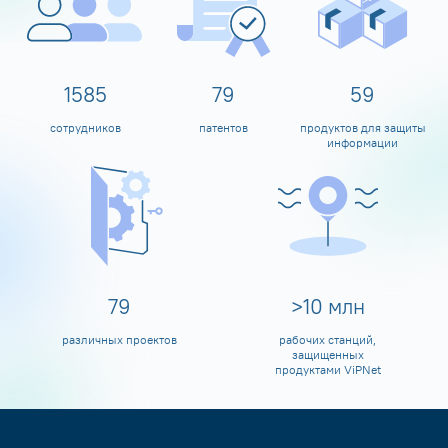
1600
80
60
сотрудников
патентов
продуктов для защиты
информации
80
>
10
млн
различных проектов
рабочих станций,
защищенных
продуктами ViPNet