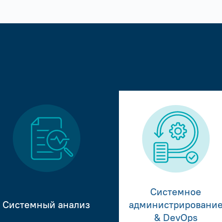
Системное
Системный анализ
администрировани
& DevOps