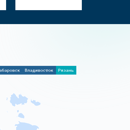
абаровск
Владивосток
Рязань