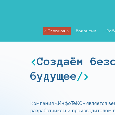
Главная
Вакансии
Раб
Создаём без
будущее
Компания «ИнфоТеКС» является в
разработчиком и производителем в