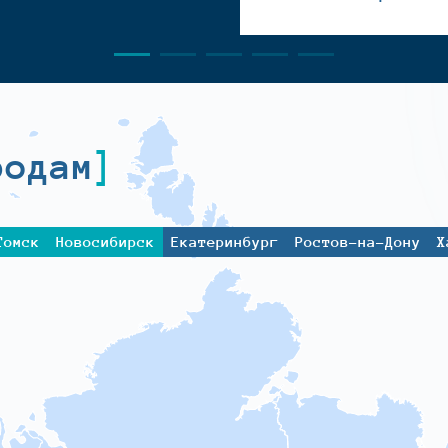
родам
Томск
Новосибирск
Екатеринбург
Ростов-на-Дону
Х