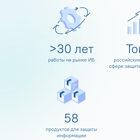
>
30
лет
Т
работы на рынке ИБ
российских
сфере защит
60
продуктов для защиты
информации