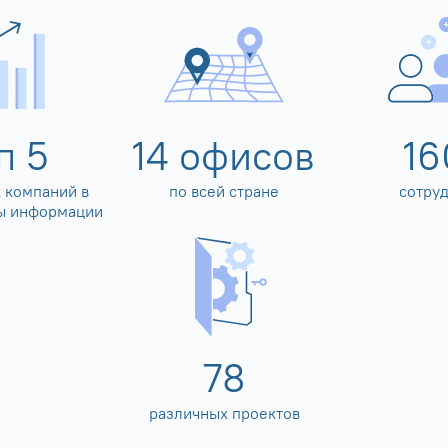
оп
5
14
офисов
16
 компаний в
по всей стране
сотру
ы информации
80
различных проектов