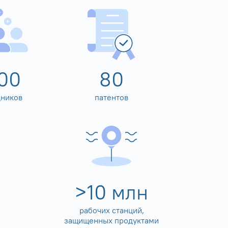
00
80
дников
патентов
>
10
млн
рабочих станций,
защищенных продуктами