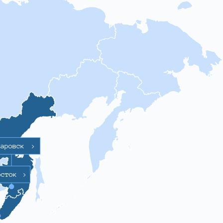
баровск
>
осток
>