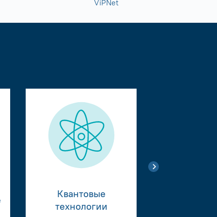
ViPNet
Квантовые
е
Тестиро
технологии