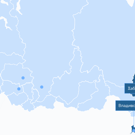
Ха
Владив