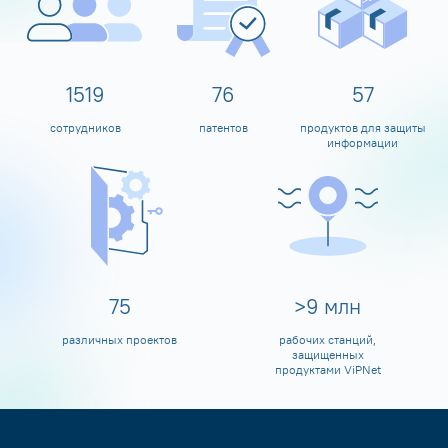
1600
80
60
сотрудников
патентов
продуктов для защиты
информации
80
>
10
млн
различных проектов
рабочих станций,
защищенных
продуктами ViPNet