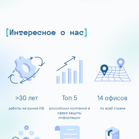
Интересное о нас
>
30
лет
Топ
5
14
офисов
работы на рынке ИБ
российских компаний в
по всей стране
сфере защиты
информации