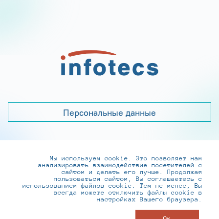
Персональные данные
Мы используем cookie. Это позволяет нам
+7 (495) 737-6192, 8-800-250-0-260
анализировать взаимодействие посетителей с
practice@infotecs.ru
,
hr@infotecs.ru
сайтом и делать его лучше. Продолжая
пользоваться сайтом, Вы соглашаетесь с
127273, г. Москва, Отрадная ул., 2Б строение 1
использованием файлов cookie. Тем не менее, Вы
всегда можете отключить файлы cookie в
настройках Вашего браузера.
© ИнфоТеКС 2020-2026
Ок