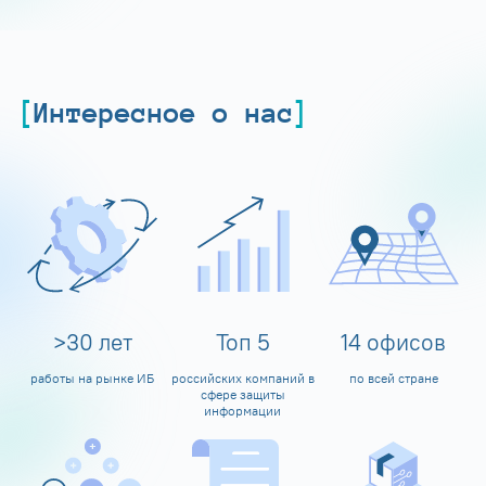
Интересное о нас
>
30
лет
Топ
5
14
офисов
работы на рынке ИБ
российских компаний в
по всей стране
сфере защиты
информации