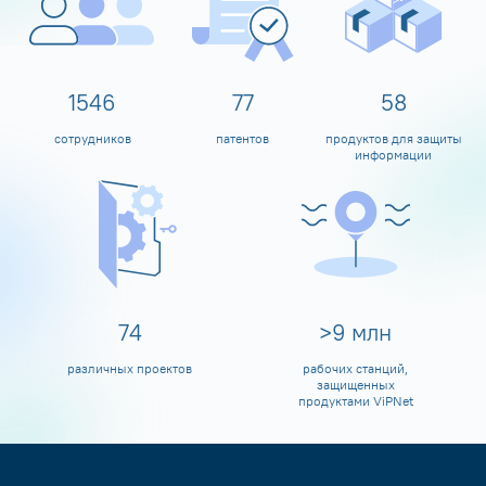
1600
80
60
сотрудников
патентов
продуктов для защиты
информации
80
>
10
млн
различных проектов
рабочих станций,
защищенных
продуктами ViPNet