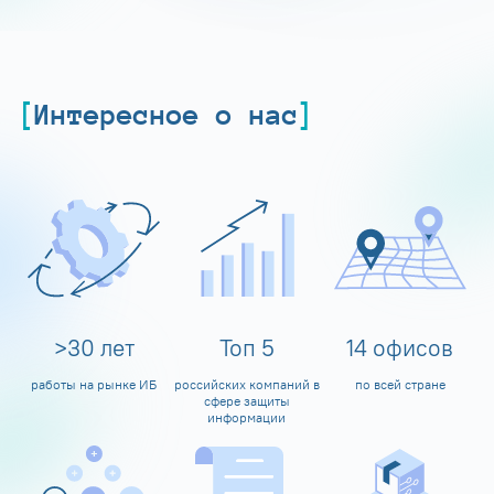
Интересное о нас
>
30
лет
Топ
5
14
офисов
работы на рынке ИБ
российских компаний в
по всей стране
сфере защиты
информации