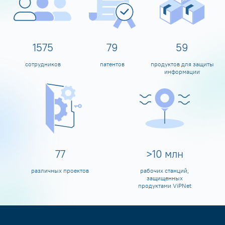
1600
80
60
сотрудников
патентов
продуктов для защиты
информации
80
>
10
млн
различных проектов
рабочих станций,
защищенных
продуктами ViPNet