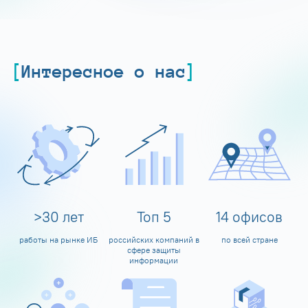
Интересное о нас
>
30
лет
Топ
5
14
офисов
работы на рынке ИБ
российских компаний в
по всей стране
сфере защиты
информации