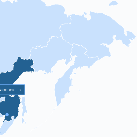
баровск
>