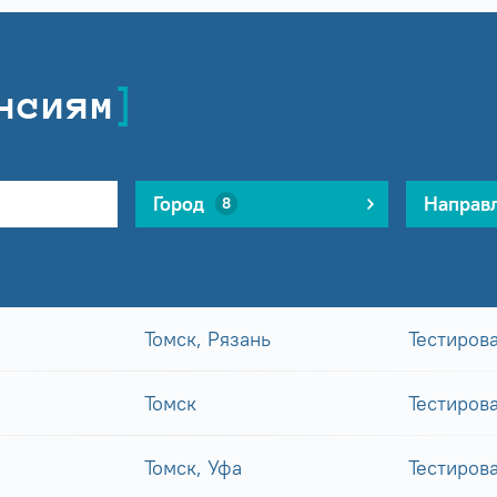
нсиям
Город
Направ
8
Томск, Рязань
Тестиров
Томск
Тестиров
Томск, Уфа
Тестиров