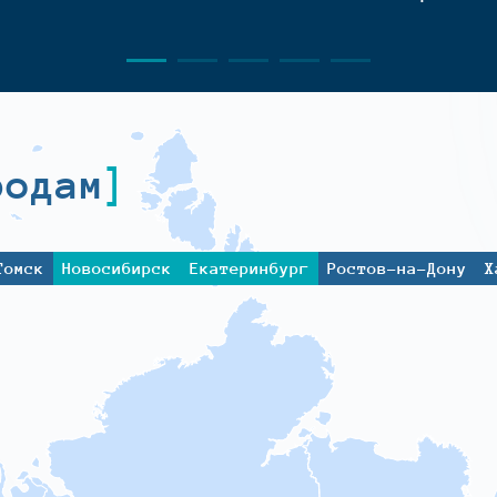
родам
Томск
Новосибирск
Екатеринбург
Ростов-на-Дону
Х