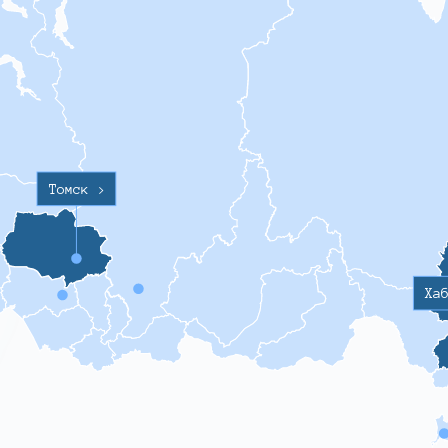
Томск
>
Ха