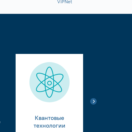
ViPNet
Квантовые
е
Тестиро
технологии