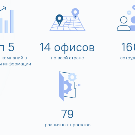
оп
5
14
офисов
16
 компаний в
по всей стране
сотру
ы информации
80
различных проектов