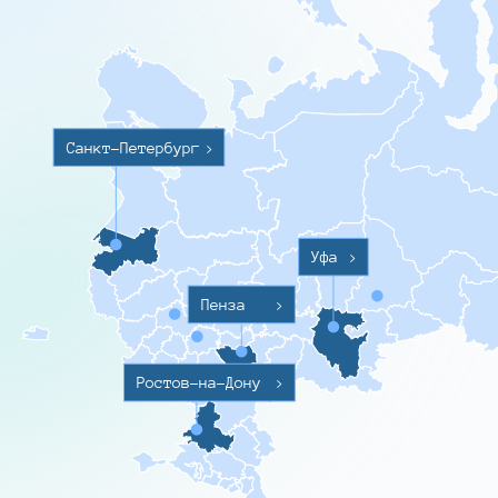
Санкт-Петербург
>
Уфа
>
Пенза
>
Ростов-на-Дону
>