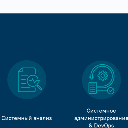
Системное
Системный анализ
администрировани
& DevOps