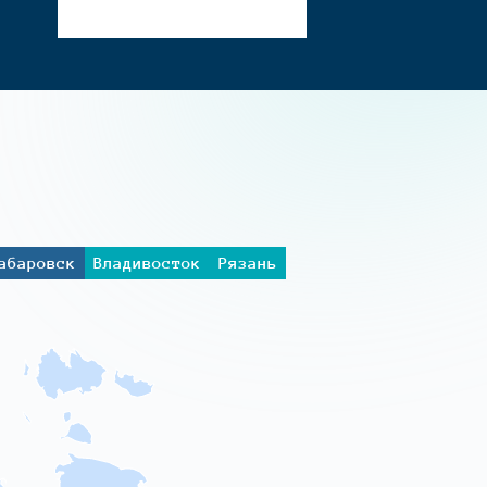
абаровск
Владивосток
Рязань