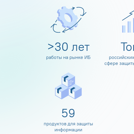
>
30
лет
Т
работы на рынке ИБ
российских
сфере защит
60
продуктов для защиты
информации