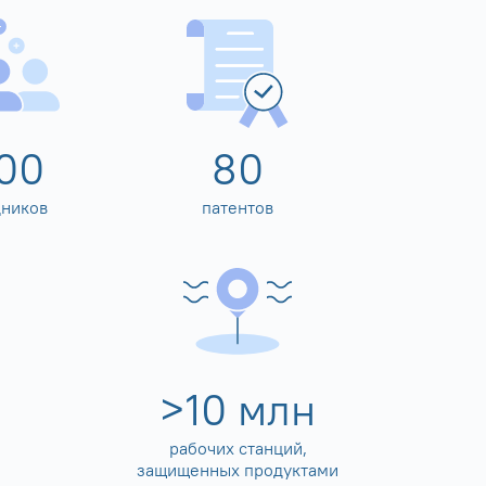
00
80
дников
патентов
>
10
млн
рабочих станций,
защищенных продуктами