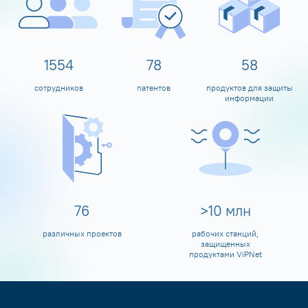
1600
80
60
сотрудников
патентов
продуктов для защиты
информации
80
>
10
млн
различных проектов
рабочих станций,
защищенных
продуктами ViPNet