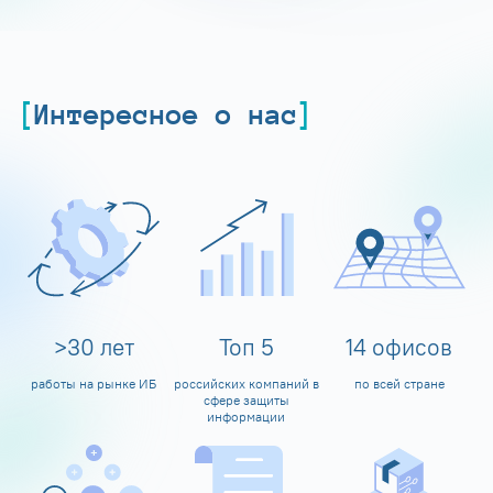
Интересное о нас
>
30
лет
Топ
5
14
офисов
работы на рынке ИБ
российских компаний в
по всей стране
сфере защиты
информации