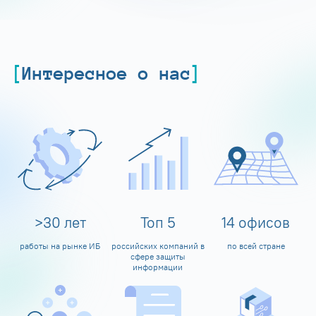
Интересное о нас
>
30
лет
Топ
5
14
офисов
работы на рынке ИБ
российских компаний в
по всей стране
сфере защиты
информации