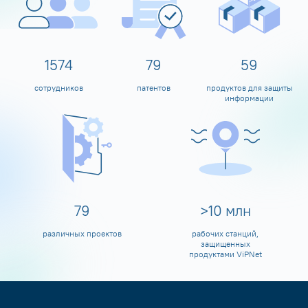
1600
80
60
сотрудников
патентов
продуктов для защиты
информации
80
>
10
млн
различных проектов
рабочих станций,
защищенных
продуктами ViPNet