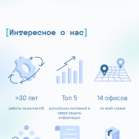
Интересное о нас
>
30
лет
Топ
5
14
офисов
работы на рынке ИБ
российских компаний в
по всей стране
сфере защиты
информации