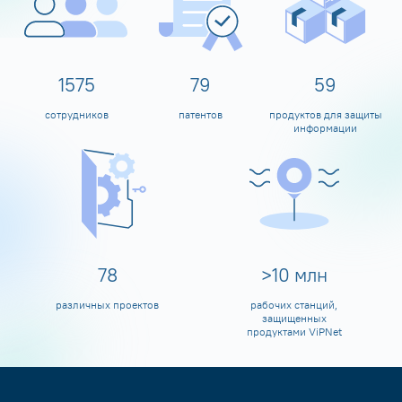
1600
80
60
сотрудников
патентов
продуктов для защиты
информации
80
>
10
млн
различных проектов
рабочих станций,
защищенных
продуктами ViPNet