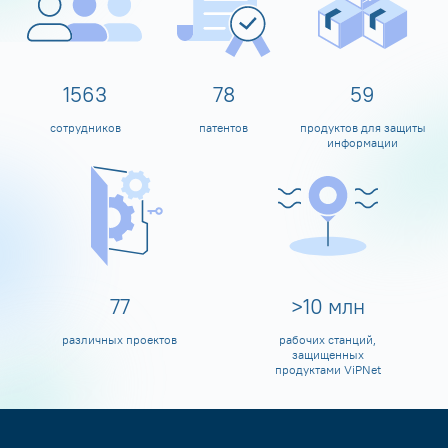
1600
80
60
сотрудников
патентов
продуктов для защиты
информации
80
>
10
млн
различных проектов
рабочих станций,
защищенных
продуктами ViPNet