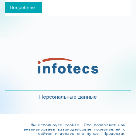
Подробнее
Персональные данные
Мы используем cookie. Это позволяет нам
+7 (495) 737-6192, 8-800-250-0-260
анализировать взаимодействие посетителей с
practice@infotecs.ru
,
hr@infotecs.ru
сайтом и делать его лучше. Продолжая