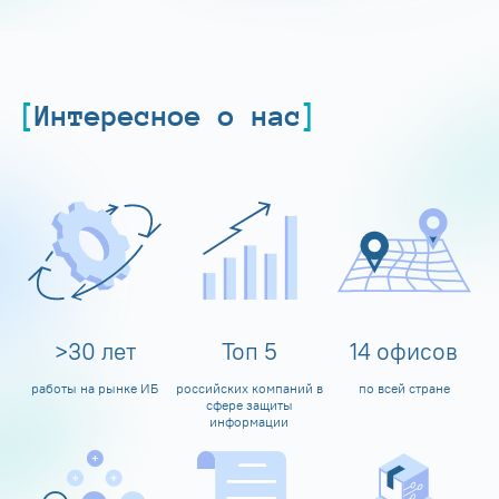
Интересное о нас
>
30
лет
Топ
5
14
офисов
работы на рынке ИБ
российских компаний в
по всей стране
сфере защиты
информации