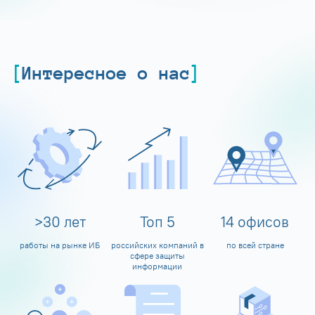
Интересное о нас
>
30
лет
Топ
5
14
офисов
работы на рынке ИБ
российских компаний в
по всей стране
сфере защиты
информации