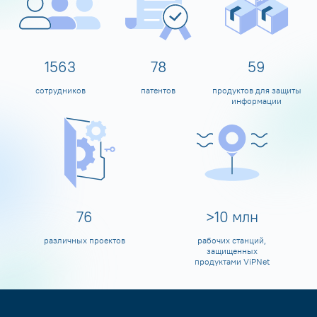
1600
80
60
сотрудников
патентов
продуктов для защиты
информации
80
>
10
млн
различных проектов
рабочих станций,
защищенных
продуктами ViPNet