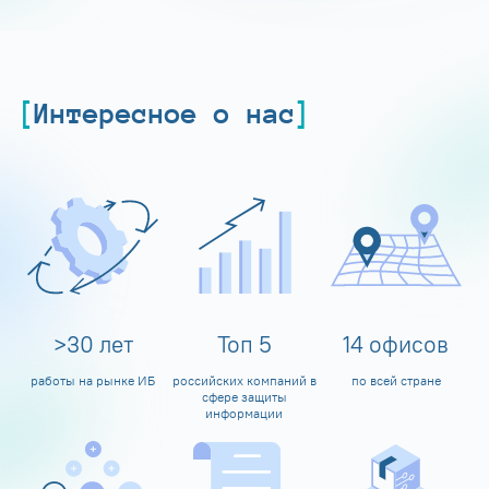
Интересное о нас
>
30
лет
Топ
5
14
офисов
работы на рынке ИБ
российских компаний в
по всей стране
сфере защиты
информации