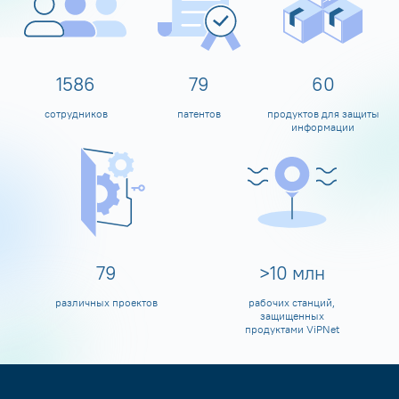
1600
80
60
сотрудников
патентов
продуктов для защиты
информации
80
>
10
млн
различных проектов
рабочих станций,
защищенных
продуктами ViPNet