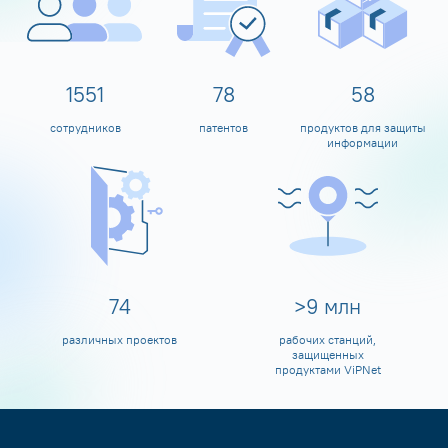
1600
80
60
сотрудников
патентов
продуктов для защиты
информации
80
>
10
млн
различных проектов
рабочих станций,
защищенных
продуктами ViPNet