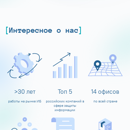
Интересное о нас
>
30
лет
Топ
5
14
офисов
работы на рынке ИБ
российских компаний в
по всей стране
сфере защиты
информации