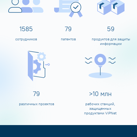
1600
80
60
сотрудников
патентов
продуктов для защиты
информации
80
>
10
млн
различных проектов
рабочих станций,
защищенных
продуктами ViPNet