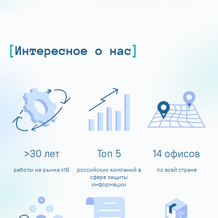
Интересное о нас
>
30
лет
Топ
5
14
офисов
работы на рынке ИБ
российских компаний в
по всей стране
сфере защиты
информации