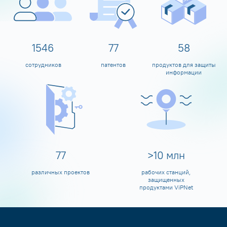
1600
80
60
сотрудников
патентов
продуктов для защиты
информации
80
>
10
млн
различных проектов
рабочих станций,
защищенных
продуктами ViPNet