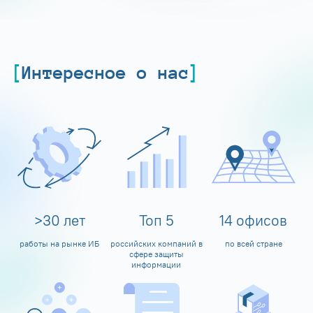
Интересное о нас
>
30
лет
Топ
5
14
офисов
работы на рынке ИБ
российских компаний в
по всей стране
сфере защиты
информации