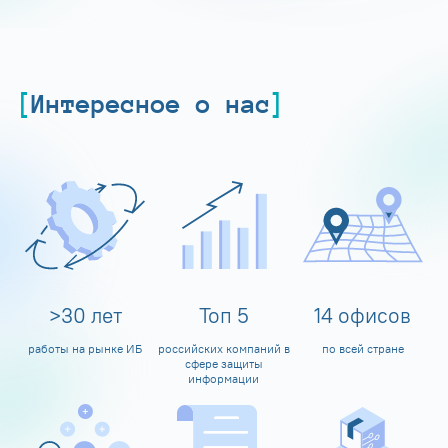
Интересное о нас
>
30
лет
Топ
5
14
офисов
работы на рынке ИБ
российских компаний в
по всей стране
сфере защиты
информации