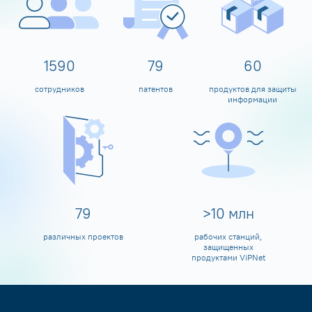
1600
80
60
сотрудников
патентов
продуктов для защиты
информации
80
>
10
млн
различных проектов
рабочих станций,
защищенных
продуктами ViPNet