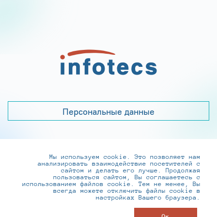
Персональные данные
Мы используем cookie. Это позволяет нам
+7 (495) 737-6192, 8-800-250-0-260
анализировать взаимодействие посетителей с
practice@infotecs.ru
,
hr@infotecs.ru
сайтом и делать его лучше. Продолжая
пользоваться сайтом, Вы соглашаетесь с
127273, г. Москва, Отрадная ул., 2Б строение 1
использованием файлов cookie. Тем не менее, Вы
всегда можете отключить файлы cookie в
настройках Вашего браузера.
© ИнфоТеКС 2020-2026
Ок