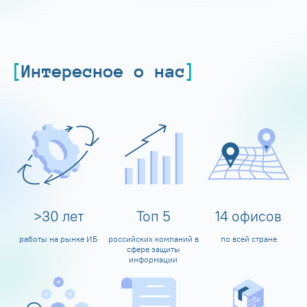
Интересное о нас
>
30
лет
Топ
5
14
офисов
работы на рынке ИБ
российских компаний в
по всей стране
сфере защиты
информации