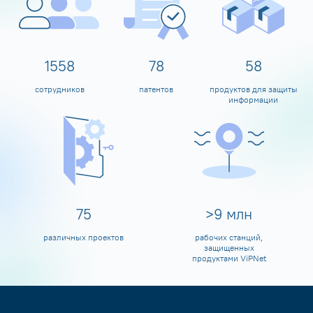
1600
80
60
сотрудников
патентов
продуктов для защиты
информации
80
>
10
млн
различных проектов
рабочих станций,
защищенных
продуктами ViPNet