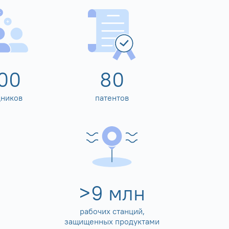
00
80
дников
патентов
>
10
млн
рабочих станций,
защищенных продуктами