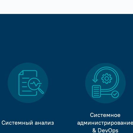
Системное
Системный анализ
администрировани
& DevOps