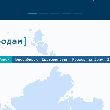
родам
Томск
Новосибирск
Екатеринбург
Ростов-на-Дону
Х