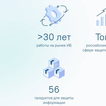
>
30
лет
Т
работы на рынке ИБ
российских
сфере защит
60
продуктов для защиты
информации