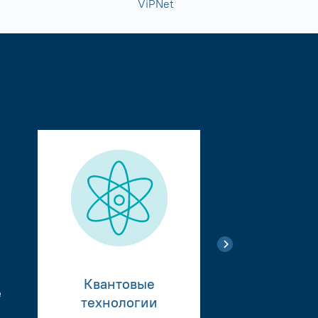
ViPNet
Квантовые
е
Тестиро
технологии