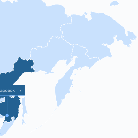
баровск
>