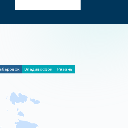
абаровск
Владивосток
Рязань