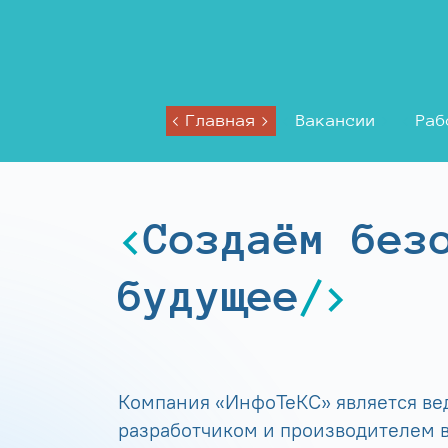
Главная
Вакансии
Раб
Создаём без
будущее
Компания «ИнфоТеКС» является в
разработчиком и производителем в