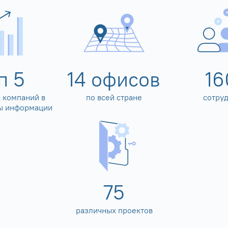
оп
5
14
офисов
16
 компаний в
по всей стране
сотру
ы информации
80
различных проектов