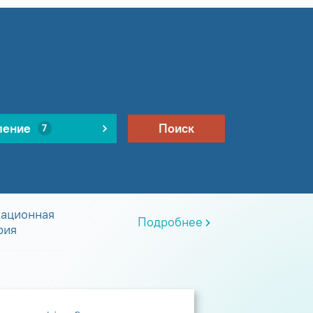
ление
Поиск
7
ационная
Подробнее
рия