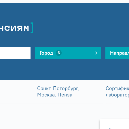
нсиям
Город
Направ
6
Санкт-Петербург,
Сертифик
Москва, Пенза
лаборато