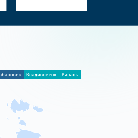
абаровск
Владивосток
Рязань