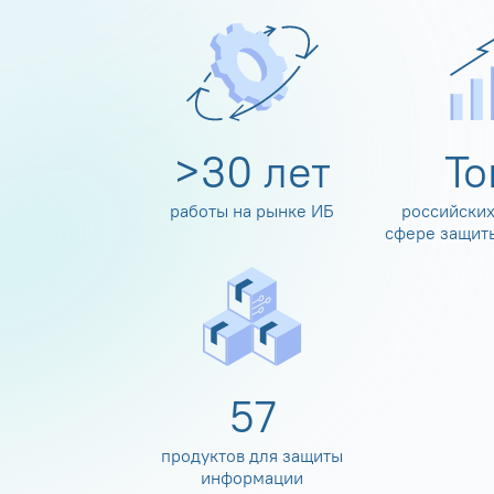
>
30
лет
Т
работы на рынке ИБ
российских
сфере защит
60
продуктов для защиты
информации