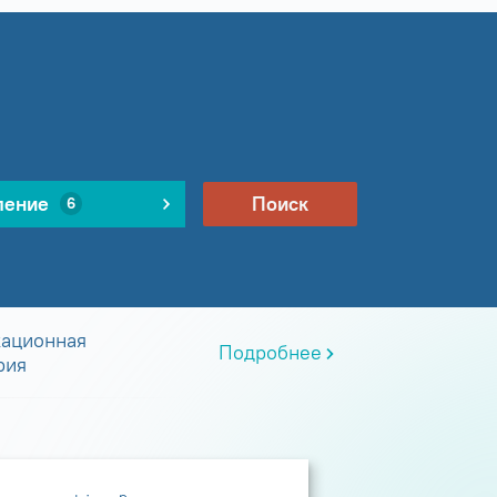
ление
Поиск
6
ационная
Подробнее
рия