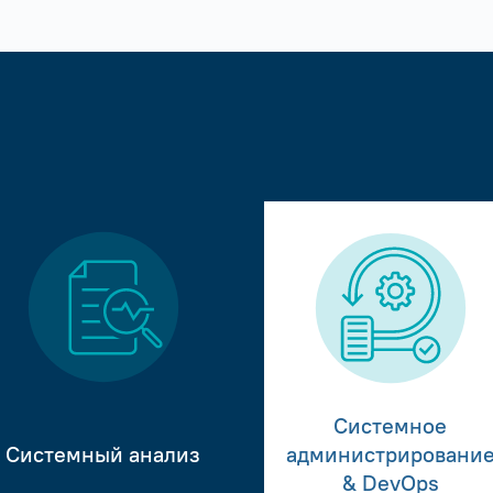
Системное
Системный анализ
администрировани
& DevOps