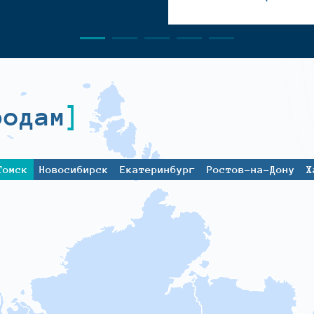
родам
Томск
Новосибирск
Екатеринбург
Ростов-на-Дону
Х