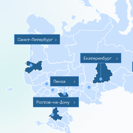
Санкт-Петербург
>
Екатеринбург
>
Пенза
>
Ростов-на-Дону
>