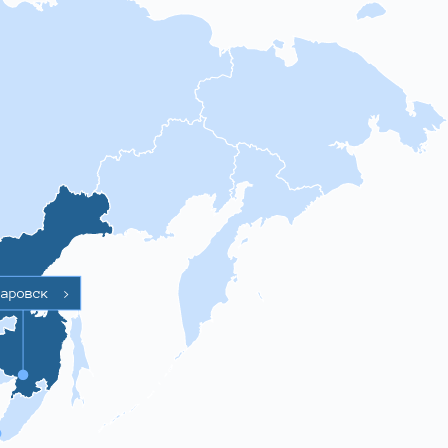
баровск
>