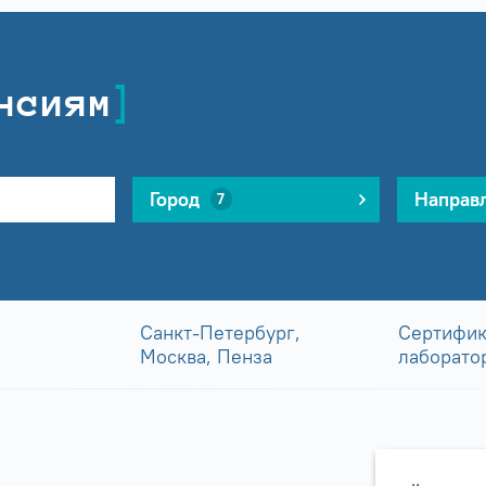
нсиям
Город
Направ
7
Санкт-Петербург,
Сертифик
Москва, Пенза
лаборато