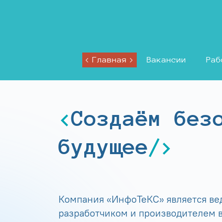
Главная
Вакансии
Раб
Создаём без
будущее
Компания «ИнфоТеКС» является в
разработчиком и производителем в