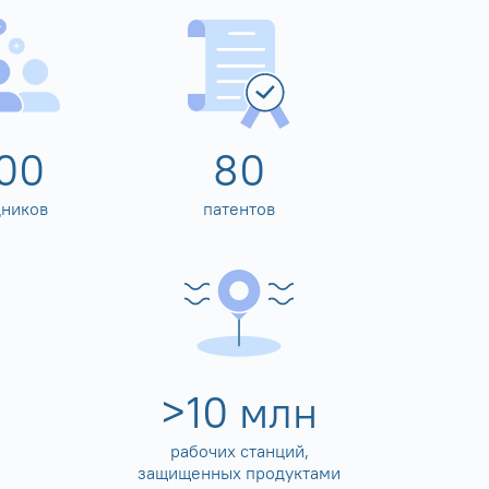
00
80
дников
патентов
>
10
млн
рабочих станций,
защищенных продуктами