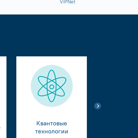
ViPNet
Квантовые
е
Тестиро
технологии