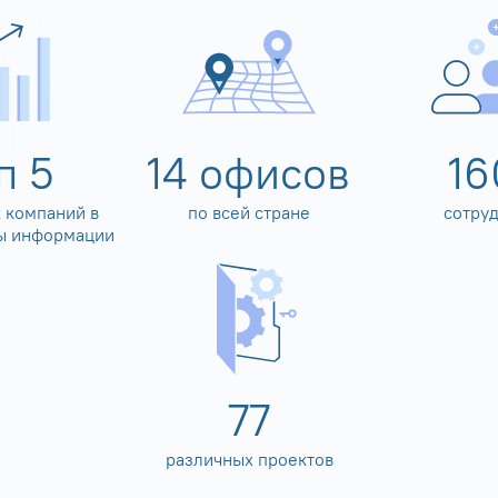
оп
5
14
офисов
16
 компаний в
по всей стране
сотру
ы информации
80
различных проектов