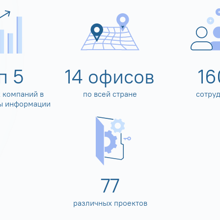
оп
5
14
офисов
16
 компаний в
по всей стране
сотру
ы информации
80
различных проектов