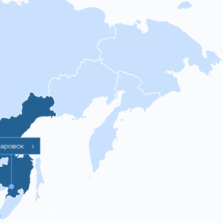
баровск
>