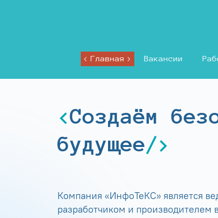
Главная
Вакансии
Раб
Создаём без
будущее
Компания «ИнфоТеКС» является в
разработчиком и производителем в