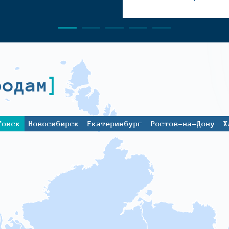
родам
Томск
Новосибирск
Екатеринбург
Ростов-на-Дону
Х