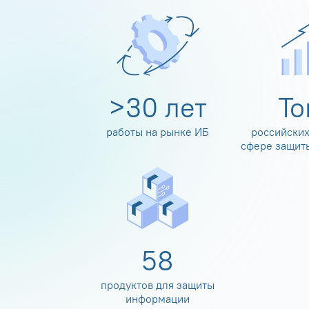
>
30
лет
Т
работы на рынке ИБ
российских
сфере защит
60
продуктов для защиты
информации