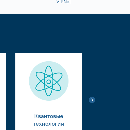
ViPNet
Квантовые
е
Тестиро
технологии