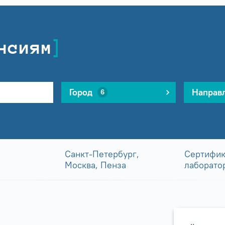
нсиям
Город
Направ
6
Санкт-Петербург,
Сертифик
Москва, Пенза
лаборато