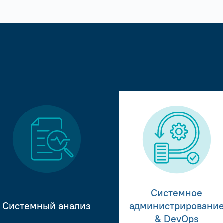
Системное
Системный анализ
администрировани
& DevOps