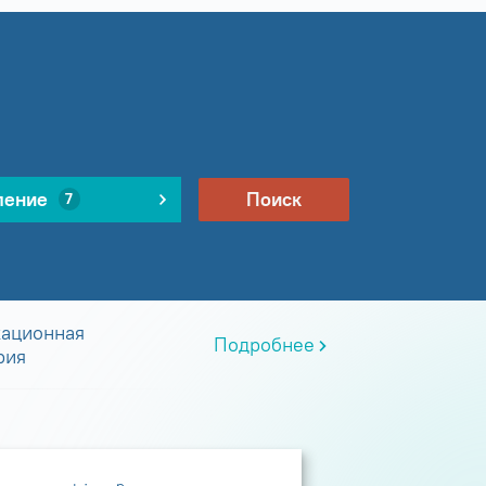
ление
Поиск
7
ационная
Подробнее
рия