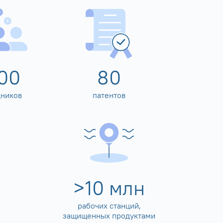
00
80
дников
патентов
>
10
млн
рабочих станций,
защищенных продуктами