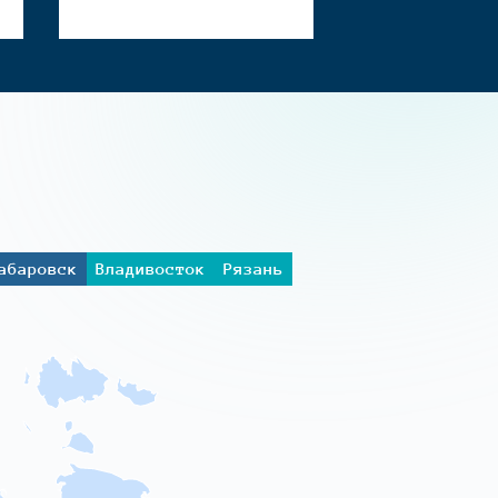
абаровск
Владивосток
Рязань