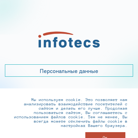
Персональные данные
Мы используем cookie. Это позволяет нам
+7 (495) 737-6192, 8-800-250-0-260
анализировать взаимодействие посетителей с
practice@infotecs.ru
,
hr@infotecs.ru
сайтом и делать его лучше. Продолжая
пользоваться сайтом, Вы соглашаетесь с
127273, г. Москва, Отрадная ул., 2Б строение 1
использованием файлов cookie. Тем не менее, Вы
всегда можете отключить файлы cookie в
настройках Вашего браузера.
© ИнфоТеКС 2020-2026
Ок