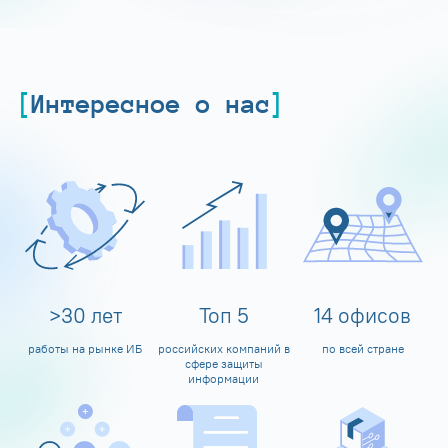
Интересное о нас
>
30
лет
Топ
5
14
офисов
работы на рынке ИБ
российских компаний в
по всей стране
сфере защиты
информации