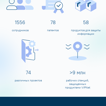
1600
80
60
сотрудников
патентов
продуктов для защиты
информации
80
>
10
млн
различных проектов
рабочих станций,
защищенных
продуктами ViPNet